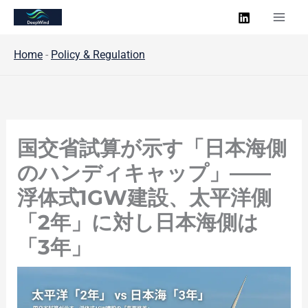
内
容
を
Home
-
Policy & Regulation
ス
キ
ッ
プ
国交省試算が示す「日本海側
のハンディキャップ」――
浮体式1GW建設、太平洋側
「2年」に対し日本海側は
「3年」