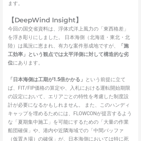
ます。
【DeepWind Insight】
今回の国交省資料は、浮体式洋上風力の「東西格差」
を浮き彫りにしました。 日本海側（北海道・東北・北
陸）は風況に恵まれ、有力な案件形成地ですが、
「施
工効率」という観点では太平洋側に対して構造的な劣
位
にあります。
「日本海側は工期が1.5倍かかる」
という前提に立て
ば、FIT/FIP価格の算定や、入札における運転開始期限
の設定において、エリアごとの特性を考慮した制度設
計が必要になるかもしれません。 また、このハンディ
キャップを埋めるためには、FLOWCONが提言するよう
な「夏期集中施工」を可能にするための「大量の作業
船団確保」や、港内や近隣海域での「中間バッファ
（仮置き場）の確保」が、日本海側においては特に死