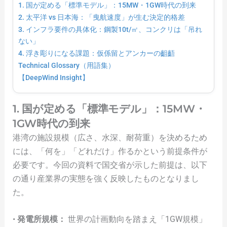
1. 国が定める「標準モデル」：15MW・1GW時代の到来
2. 太平洋 vs 日本海：「曳航速度」が生む決定的格差
3. インフラ要件の具体化：鋼製10t/㎡、コンクリは「吊れ
ない」
4. 浮き彫りになる課題：仮係留とアンカーの齟齬
Technical Glossary（用語集）
【DeepWind Insight】
1. 国が定める「標準モデル」：15MW・
1GW時代の到来
港湾の施設規模（広さ、水深、耐荷重）を決めるため
には、「何を」「どれだけ」作るかという前提条件が
必要です。今回の資料で国交省が示した前提は、以下
の通り産業界の実態を強く反映したものとなりまし
た。
•
発電所規模：
世界の計画動向を踏まえ「1GW規模」