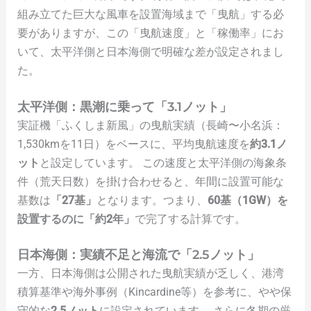
組み立てた巨大な風車を設置海域まで「曳航」する必
要がありますが、この「曳航速度」と「稼働率」にお
いて、太平洋側と日本海側で明確な差が設定されまし
た。
太平洋側：黒潮に乗って「3.1ノット」
実証機「ふくしま新風」の曳航実績（長崎〜小名浜：
1,530kmを11日）をベースに、平均曳航速度を
約3.1ノ
ット
と設定しています。 この速度と太平洋側の海象条
件（荒天日数）を掛け合わせると、年間に設置可能な
基数は
「27基」
となります。つまり、
60基（1GW）を
設置するのに「約2年」
で完了する計算です。
日本海側：実績不足と海流で「2.5ノット」
一方、日本海側は公開された曳航実績が乏しく、港湾
積算基準や海外事例（Kincardine等）を参考に、やや保
守的な
2.5ノット
に設定されています。 さらに冬期の厳