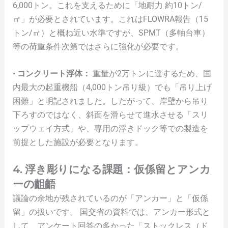
6,000トン。これを支えるために「地耐力 約10トン/
㎡」が必要とされています。これはFLOWRA報告（15
トン/㎡）と概ね近い水準ですが、SPMT（多軸台車）
等の荷重条件次第ではさらに強化が必要です。
•
コンクリート浮体：
重量が2万トンに達するため、国
内最大の起重機船（4,000トン吊り級）でも「吊り上げ
困難」と明記されました。したがって、岸壁から吊り
下ろすのではなく、斜面を滑らせて進水させる「スリ
ップウェイ方式」や、専用の浮きドック等での製造を
前提とした施設が必要となります。
4. 浮き彫りになる課題：仮係留とアンカ
ーの齟齬
議論の余地が残されているのが「アンカー」と「仮係
留」の扱いです。 国交省の資料では、アンカー形式と
して、アンケート回答の多かった「ストックレス（ド