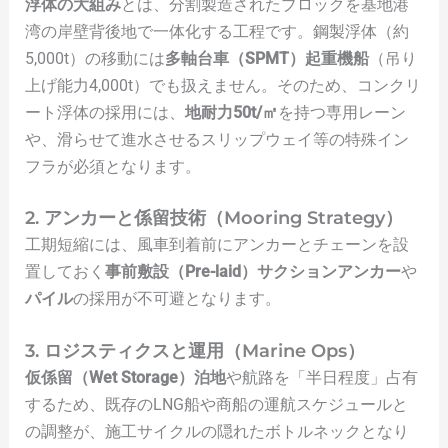
浮体の大組み
とは、分割製造されたブロックを基地港
湾の岸壁背後地で一体化する工程です。鋼製浮体（約
5,000t）の移動には
多軸台車（SPMT）
起重機船
（吊り
上げ能力4,000t）でも扱えません。そのため、コンクリ
ート浮体の採用には、
地耐力50t/㎡
を持つ専用レーン
や、滑らせて進水させるスリップウェイ等の特殊イン
フラが必須となります。
2. アンカーと係留技術（Mooring Strategy）
工期短縮には、風車到着前にアンカーとチェーンを設
置しておく
事前敷設（Pre-laid）サクションアンカー
や
パイル
の採用が不可避となります。
3. ロジスティクスと運用（Marine Ops）
仮係留（Wet Storage）泊地
や航路を「半日程度」占有
するため、既存のLNG船や商船の運航スケジュールと
の調整が、施工サイクルの隠れたボトルネックとなり