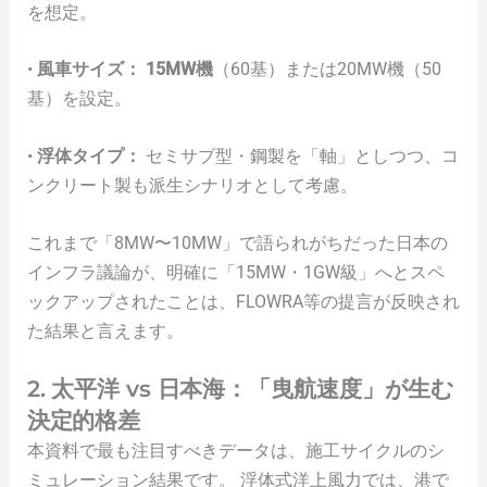
を想定。
•
風車サイズ：
15MW機
（60基）または20MW機（50
基）を設定。
•
浮体タイプ：
セミサブ型・鋼製を「軸」としつつ、コ
ンクリート製も派生シナリオとして考慮。
これまで「8MW〜10MW」で語られがちだった日本の
インフラ議論が、明確に「15MW・1GW級」へとスペ
ックアップされたことは、FLOWRA等の提言が反映され
た結果と言えます。
2. 太平洋 vs 日本海：「曳航速度」が生む
決定的格差
本資料で最も注目すべきデータは、施工サイクルのシ
ミュレーション結果です。 浮体式洋上風力では、港で