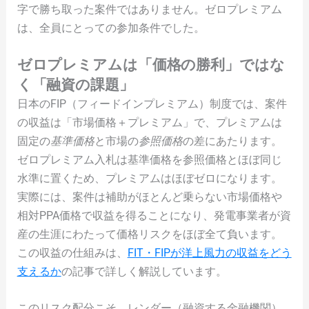
字で勝ち取った案件ではありません。ゼロプレミアム
は、全員にとっての参加条件でした。
ゼロプレミアムは「価格の勝利」ではな
く「融資の課題」
日本のFIP（フィードインプレミアム）制度では、案件
の収益は「市場価格＋プレミアム」で、プレミアムは
固定の
基準価格
と市場の
参照価格
の差にあたります。
ゼロプレミアム入札は基準価格を参照価格とほぼ同じ
水準に置くため、プレミアムはほぼゼロになります。
実際には、案件は補助がほとんど乗らない市場価格や
相対PPA価格で収益を得ることになり、発電事業者が資
産の生涯にわたって価格リスクをほぼ全て負います。
この収益の仕組みは、
FIT・FIPが洋上風力の収益をどう
支えるか
の記事で詳しく解説しています。
このリスク配分こそ、レンダー（融資する金融機関）