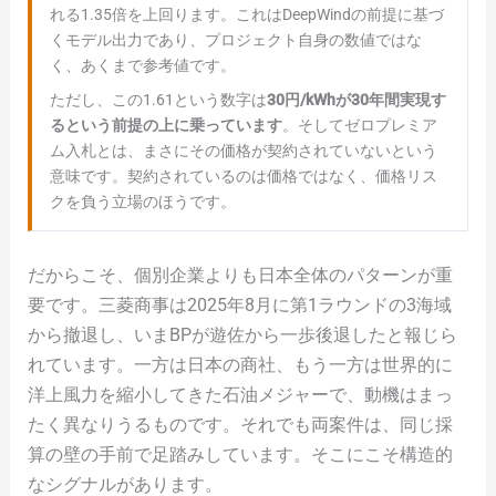
れる1.35倍を上回ります。これはDeepWindの前提に基づ
くモデル出力であり、プロジェクト自身の数値ではな
く、あくまで参考値です。
ただし、この1.61という数字は
30円/kWhが30年間実現す
るという前提の上に乗っています
。そしてゼロプレミア
ム入札とは、まさにその価格が契約されていないという
意味です。契約されているのは価格ではなく、価格リス
クを負う立場のほうです。
だからこそ、個別企業よりも日本全体のパターンが重
要です。三菱商事は2025年8月に第1ラウンドの3海域
から撤退し、いまBPが遊佐から一歩後退したと報じら
れています。一方は日本の商社、もう一方は世界的に
洋上風力を縮小してきた石油メジャーで、動機はまっ
たく異なりうるものです。それでも両案件は、同じ採
算の壁の手前で足踏みしています。そこにこそ構造的
なシグナルがあります。