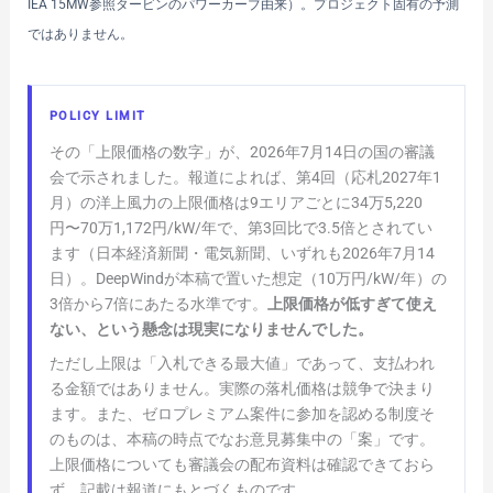
IEA 15MW参照タービンのパワーカーブ由来）。プロジェクト固有の予測
ではありません。
POLICY LIMIT
その「上限価格の数字」が、2026年7月14日の国の審議
会で示されました。報道によれば、第4回（応札2027年1
月）の洋上風力の上限価格は9エリアごとに34万5,220
円〜70万1,172円/kW/年で、第3回比で3.5倍とされてい
ます（日本経済新聞・電気新聞、いずれも2026年7月14
日）。DeepWindが本稿で置いた想定（10万円/kW/年）の
3倍から7倍にあたる水準です。
上限価格が低すぎて使え
ない、という懸念は現実になりませんでした。
ただし上限は「入札できる最大値」であって、支払われ
る金額ではありません。実際の落札価格は競争で決まり
ます。また、ゼロプレミアム案件に参加を認める制度そ
のものは、本稿の時点でなお意見募集中の「案」です。
上限価格についても審議会の配布資料は確認できておら
ず、記載は報道にもとづくものです。