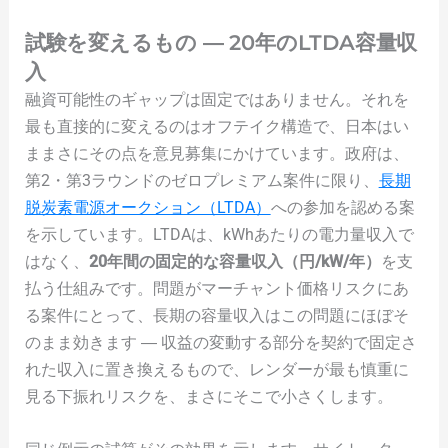
試験を変えるもの ― 20年のLTDA容量収
入
融資可能性のギャップは固定ではありません。それを
最も直接的に変えるのはオフテイク構造で、日本はい
ままさにその点を意見募集にかけています。政府は、
第2・第3ラウンドのゼロプレミアム案件に限り、
長期
脱炭素電源オークション（LTDA）
への参加を認める案
を示しています。LTDAは、kWhあたりの電力量収入で
はなく、
20年間の固定的な容量収入（円/kW/年）
を支
払う仕組みです。問題がマーチャント価格リスクにあ
る案件にとって、長期の容量収入はこの問題にほぼそ
のまま効きます ― 収益の変動する部分を契約で固定さ
れた収入に置き換えるもので、レンダーが最も慎重に
見る下振れリスクを、まさにそこで小さくします。