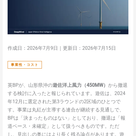
作成日：2026年7月9日｜更新日：2026年7月15日
事業性・コスト
英BPが、山形県沖の
遊佐洋上風力（450MW）
から撤退
する検討に入ったと報じられています。遊佐は、2024
年12月に選定された第3ラウンドの2区域のひとつで
す。事業は丸紅が主導する連合が継続する見通しで、
BPは「決まったものはない」としており、撤退は「報
道ベース・未確定」として扱うべきものです。ただ
し、見出しの奥にはより長く残る論点があります。遊