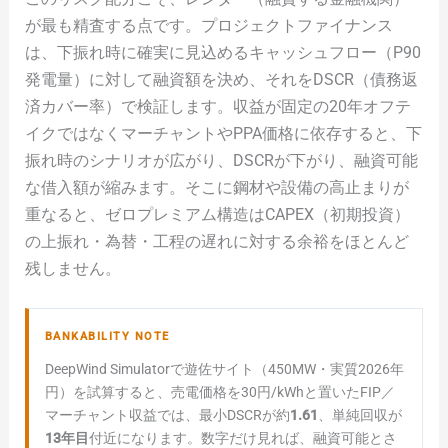
が最も精査する点です。プロジェクトファイナンス
は、下振れ時に確実に見込めるキャッシュフロー（P90
発電量）に対して融資額を決め、それをDSCR（債務返
済カバー率）で検証します。収益が固定の20年オフテ
イクではなくマーチャントやPPA価格に依存すると、下
振れ時のシナリオが広がり、DSCRが下がり、融資可能
な借入額が縮みます。そこに鋼材や設備の高止まりが
重なると、ゼロプレミアム構造はCAPEX（初期投資）
の上振れ・為替・工程の遅れに対する余裕をほとんど
残しません。
BANKABILITY NOTE
DeepWind Simulatorで遊佐サイト（450MW・実質2026年
円）を試算すると、売電価格を30円/kWhと置いたFIP／
マーチャント収益では、最小DSCRが約
1.61
、単純回収が
13年目
付近になります。数字だけ見れば、融資可能とさ