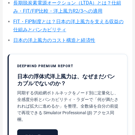
長期脱炭素電源オークション（LTDA）とは？仕組
み・FIT/FIP比較・洋上風力R2/3への適用
FIT・FIP制度とは？日本の洋上風力を支える収益の
仕組みとバンカビリティ
日本の洋上風力のコスト構造と経済性
DEEPWIND PREMIUM REPORT
日本の浮体式洋上風力は、なぜまだバン
カブルでないのか？
同期する供給網ボトルネックをノード別に定量化し、
全感度分析とバンカビリティ・ラダーで「何が満たさ
れれば拡大に進めるか」を整理。全数値を自分の前提
で再現できる Simulator Professional (β) アクセス同
梱。