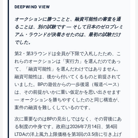
DEEPWIND VIEW
オークションに勝つことと、融資可能性の審査を通
ることは、別の試験です ― そして日本のゼロプレミ
アム・ラウンドが決着させたのは、最初の試験だけ
でした。
第2・第3ラウンドは全員が下限で入札したため、こ
れらのオークションは「実行力」を選んだのであっ
て、「融資可能性」を選んだわけではありません。
融資可能性は、後から付いてくるものと前提されて
いました。BPの遊佐からの一歩後退（報道ベース）
は、その前提がいかに重い仮定かを思い出させます
― オークションを勝ちやすくしたのと同じ構造が、
案件の融資を難しくしているのです。
次に重要なのはBPの見出しではなく、その背後にあ
る制度の中身です。政府は2026年7月14日、第4回
LTDAの洋上風力上限価格を第3回の3.5倍に引き上げ