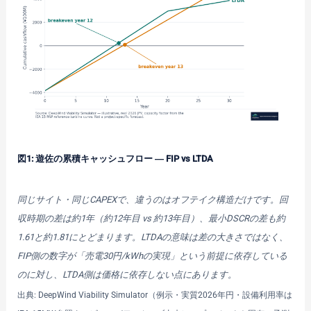
図1: 遊佐の累積キャッシュフロー ― FIP vs LTDA
同じサイト・同じCAPEXで、違うのはオフテイク構造だけです。回
収時期の差は約1年（約12年目 vs 約13年目）、最小DSCRの差も約
1.61と約1.81にとどまります。LTDAの意味は差の大きさではなく、
FIP側の数字が「売電30円/kWhの実現」という前提に依存している
のに対し、LTDA側は価格に依存しない点にあります。
出典: DeepWind Viability Simulator（例示・実質2026年円・設備利用率は