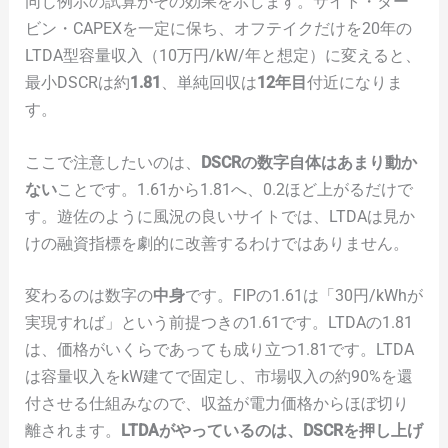
同じ例示の試算がその効果を示します。サイト・ター
ビン・CAPEXを一定に保ち、オフテイクだけを20年の
LTDA型容量収入（10万円/kW/年と想定）に変えると、
最小DSCRは約
1.81
、単純回収は
12年目
付近になりま
す。
ここで注意したいのは、
DSCRの数字自体はあまり動か
ない
ことです。1.61から1.81へ、0.2ほど上がるだけで
す。遊佐のように風況の良いサイトでは、LTDAは見か
けの融資指標を劇的に改善するわけではありません。
変わるのは数字の
中身
です。FIPの1.61は「30円/kWhが
実現すれば」という前提つきの1.61です。LTDAの1.81
は、価格がいくらであっても成り立つ1.81です。LTDA
は容量収入をkW建てで固定し、市場収入の約90%を還
付させる仕組みなので、収益が電力価格からほぼ切り
離されます。
LTDAがやっているのは、DSCRを押し上げ