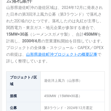
ム落札案件
山形県遊佐町沖の遊佐区域は、2024年12月に発表され
た日本の第3回洋上風力公募（第3ラウンド）で落札さ
れた2区域のひとつです。落札したのは丸紅が主導し、
関西電力・東京ガス・地元企業が参加する連合で、
15MW×30基
（シーメンスガメサ製）、合計
450MW
を
計画し、
2030年6月
の営業運転開始を目指しています。
プロジェクトの全体像・スケジュール・CAPEX／OPEX
の前提は、
山形県遊佐町沖プロジェクトの概要記事
で
詳しく整理しています。
プロジェクト / 区
遊佐洋上風力（山形県）
域
規模
450MW（15MW×30基）
公募
第3ラウンド・2024年12月選定