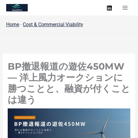
内
容
を
Home
-
Cost & Commercial Viability
ス
キ
ッ
プ
BP撤退報道の遊佐450MW
— 洋上風力オークションに
勝つことと、融資が付くこと
は違う