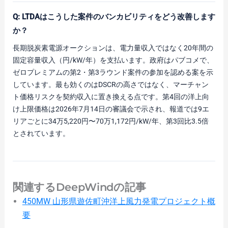
Q: LTDAはこうした案件のバンカビリティをどう改善します
か？
長期脱炭素電源オークションは、電力量収入ではなく20年間の
固定容量収入（円/kW/年）を支払います。政府はパブコメで、
ゼロプレミアムの第2・第3ラウンド案件の参加を認める案を示
しています。最も効くのはDSCRの高さではなく、マーチャン
ト価格リスクを契約収入に置き換える点です。第4回の洋上向
け上限価格は2026年7月14日の審議会で示され、報道では9エ
リアごとに34万5,220円〜70万1,172円/kW/年、第3回比3.5倍
とされています。
関連するDeepWindの記事
450MW 山形県遊佐町沖洋上風力発電プロジェクト概
要