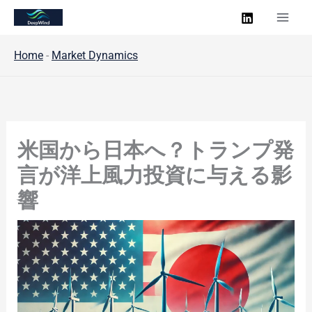
内
容
を
Home
-
Market Dynamics
ス
キ
ッ
プ
米国から日本へ？トランプ発
言が洋上風力投資に与える影
響