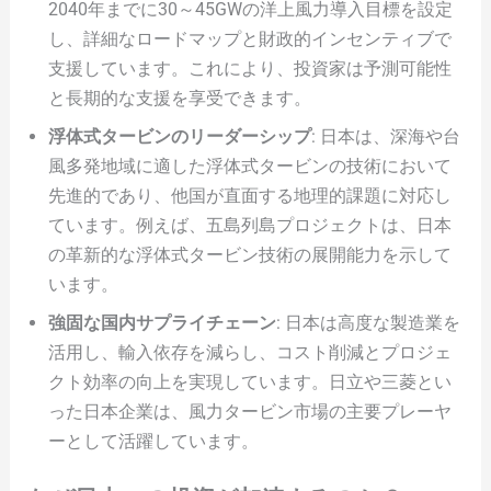
2040年までに30～45GWの洋上風力導入目標を設定
し、詳細なロードマップと財政的インセンティブで
支援しています。これにより、投資家は予測可能性
と長期的な支援を享受できます。
浮体式タービンのリーダーシップ
: 日本は、深海や台
風多発地域に適した浮体式タービンの技術において
先進的であり、他国が直面する地理的課題に対応し
ています。例えば、五島列島プロジェクトは、日本
の革新的な浮体式タービン技術の展開能力を示して
います。
強固な国内サプライチェーン
: 日本は高度な製造業を
活用し、輸入依存を減らし、コスト削減とプロジェ
クト効率の向上を実現しています。日立や三菱とい
った日本企業は、風力タービン市場の主要プレーヤ
ーとして活躍しています。